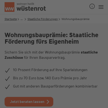
Seitenanfang
Startseite
...
Staatliche Förderungen
Wohnungsbauprämie
Wohnungsbauprämie: Staatliche
Unsere Chatzeiten:
Förderung fürs Eigenheim
Mo bis Do: 9:00 Uhr - 19:00 Uhr
Fr: 9:00 Uhr - 18:00 Uhr
Sichern Sie sich mit der Wohnungsbauprämie
staatliche
Zuschüsse
für Ihren Bausparvertrag.
10 Prozent Förderung auf Ihre Sparleistungen
Bis zu 70 Euro bzw. 140 Euro Prämie pro Jahr
Gut mit anderen Bausparförderungen kombinierbar
Jetzt beraten lassen