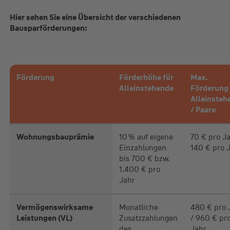
Hier sehen Sie eine Übersicht der verschiedenen
Bausparförderungen:
Förderung
Förderhöhe für
Max.
Alleinstehende
Förderung 
Alleinsteh
/ Paare
Wohnungsbauprämie
10 % auf eigene
70 € pro Ja
Einzahlungen
140 € pro 
bis 700 € bzw.
1.400 € pro
Jahr
Vermögenswirksame
Monatliche
480 € pro 
Leistungen (VL)
Zusatzzahlungen
/ 960 € pr
des
Jahr