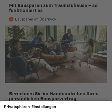
Mit Bausparen zum Traumzuhause – so
funktioniert es
Bausparen im Überblick
Berechnen Sie im Handumdrehen Ihren
persönlichen Bausparvertrag
Zum Bausparrechner