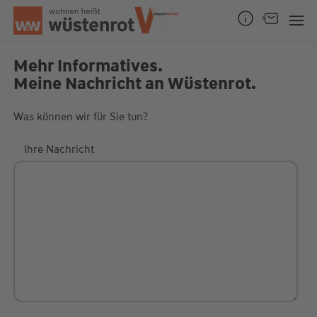
Seitenanfang
Mehr Informatives.
Meine Nachricht an Wüstenrot.
Unsere Chatzeiten:
Was können wir für Sie tun?
Mo bis Do: 9:00 Uhr - 19:00 Uhr
Fr: 9:00 Uhr - 18:00 Uhr
Ihre Nachricht