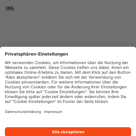
ING
interhyp