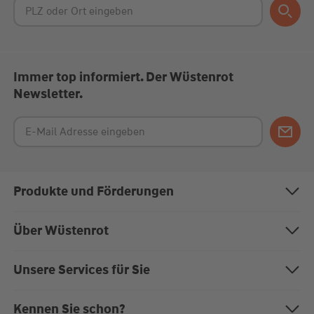
Immer top informiert. Der Wüstenrot
Newsletter.
Produkte und Förderungen
Bausparen
Über Wüstenrot
Baufinanzierung
Über uns
Unsere Services für Sie
Anschlussfinanzierung
Nachhaltigkeit
Magazin "Mein EigenHeim"
Kennen Sie schon?