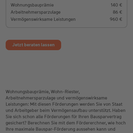
Wohnungsbauprämie
140
€
Arbeitnehmersparzulage
86
€
Vermögenswirksame Leistungen
960
€
einmalige Förderung*
Wohn-Riester Berufseinsteigerbonus
0
€
Jetzt beraten lassen
Wüstenrot Jugendbonus
0
€
Wohnungsbauprämie, Wohn-Riester,
Arbeitnehmersparzulage und vermögenswirksame
Leistungen: Mit diesen Förderungen werden Sie von Staat
und Arbeitgeber beim Vermögensaufbau unterstützt. Haben
Sie sich schon alle Förderungen für Ihren Bausparvertrag
gesichert? Berechnen Sie mit dem Fördererchner, wie hoch
Ihre maximale Bauspar-Förderung aussehen kann und