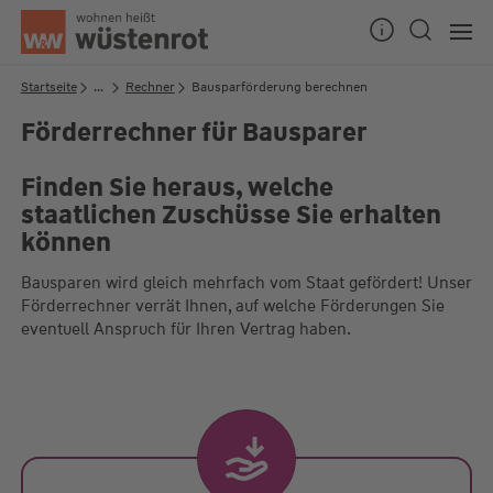
Seitenanfang
Startseite
...
Rechner
Bausparförderung berechnen
Förderrechner für Bausparer
Unsere Chatzeiten:
Finden Sie heraus, welche
Mo bis Do: 9:00 Uhr - 19:00 Uhr
staatlichen Zuschüsse Sie erhalten
Fr: 9:00 Uhr - 18:00 Uhr
können
Bausparen wird gleich mehrfach vom Staat gefördert! Unser
Förderrechner verrät Ihnen, auf welche Förderungen Sie
eventuell Anspruch für Ihren Vertrag haben.