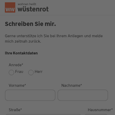
Seitenanfang
Schreiben Sie mir.
Gerne unterstütze ich Sie bei Ihrem Anliegen und melde
mich zeitnah zurück.
Unsere Chatzeiten:
Mo bis Do: 9:00 Uhr - 19:00 Uhr
Fr: 9:00 Uhr - 18:00 Uhr
Ihre Kontaktdaten
Anrede
*
Frau
Herr
Vorname
*
Nachname
*
Straße
*
Hausnummer
*