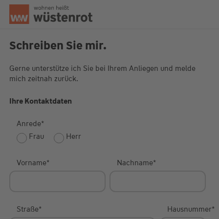
Seitenanfang
Schreiben Sie mir.
Gerne unterstütze ich Sie bei Ihrem Anliegen und melde
mich zeitnah zurück.
Unsere Chatzeiten:
Mo bis Do: 9:00 Uhr - 19:00 Uhr
Fr: 9:00 Uhr - 18:00 Uhr
Ihre Kontaktdaten
Anrede
*
Frau
Herr
Vorname
*
Nachname
*
Straße
*
Hausnummer
*