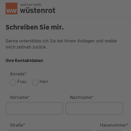
Seitenanfang
Schreiben Sie mir.
Gerne unterstütze ich Sie bei Ihrem Anliegen und melde
mich zeitnah zurück.
Unsere Chatzeiten:
Mo bis Do: 9:00 Uhr - 19:00 Uhr
Fr: 9:00 Uhr - 18:00 Uhr
Ihre Kontaktdaten
Anrede
*
Frau
Herr
Vorname
*
Nachname
*
Straße
*
Hausnummer
*