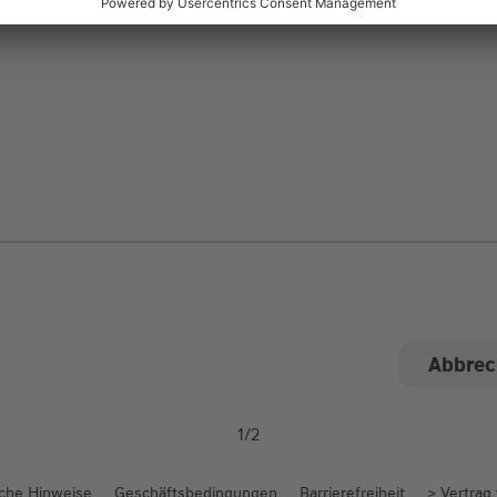
ngen
1
/
2
iche Hinweise
Geschäftsbedingungen
Barrierefreiheit
> Vertrag