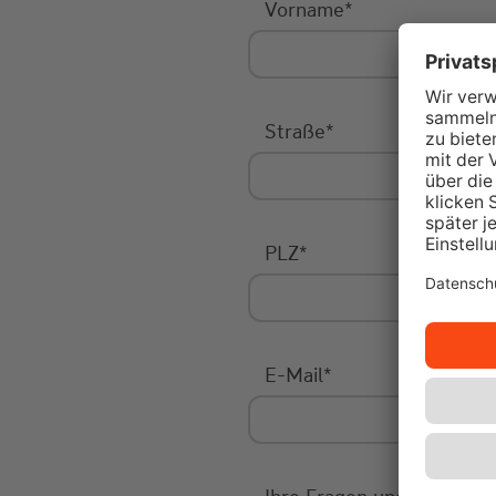
Vorname
*
Straße
*
PLZ
*
E-Mail
*