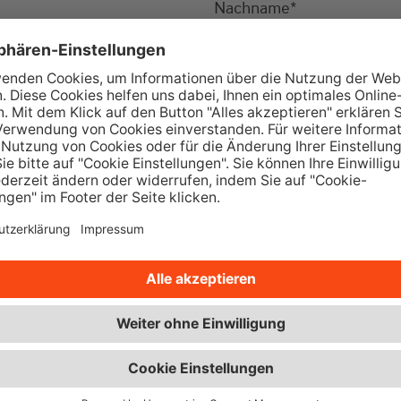
Nachname
*
Ort
*
Telefon
*