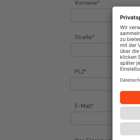
Vorname
*
Straße
*
PLZ
*
E-Mail
*