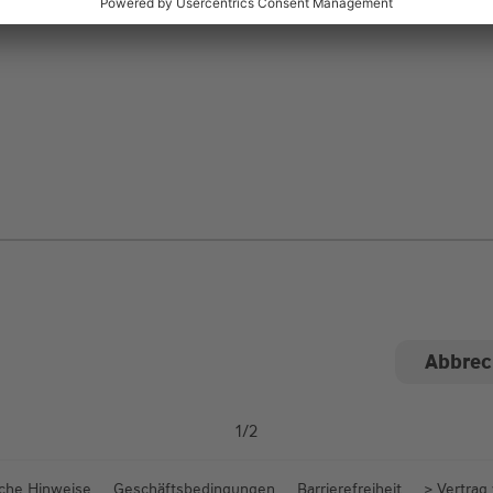
ngen
1
/
2
iche Hinweise
Geschäftsbedingungen
Barrierefreiheit
> Vertrag