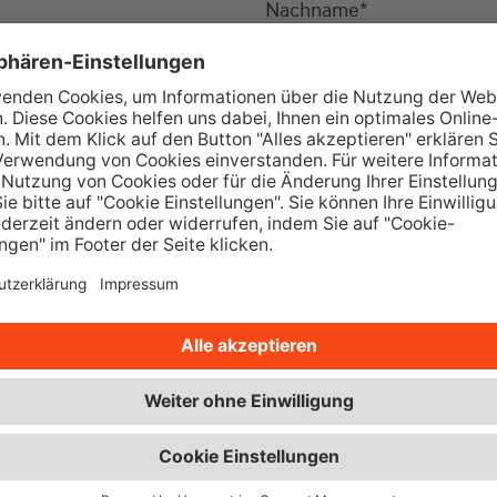
Nachname
*
Ort
*
Telefon
*