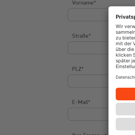
Vorname
*
Straße
*
PLZ
*
E-Mail
*