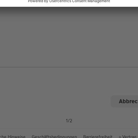
ngen
1
/
2
iche Hinweise
Geschäftsbedingungen
Barrierefreiheit
> Vertrag