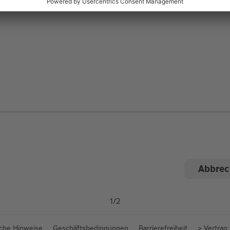
ngen
1
/
2
iche Hinweise
Geschäftsbedingungen
Barrierefreiheit
> Vertrag