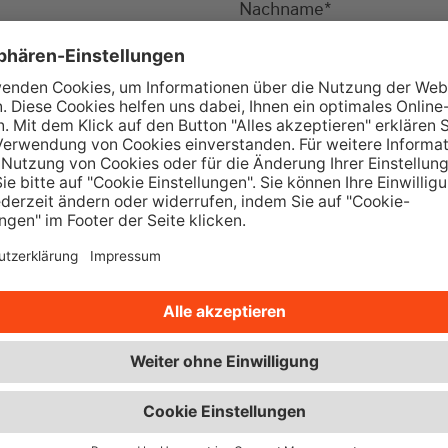
Nachname
*
Ort
*
Telefon
*