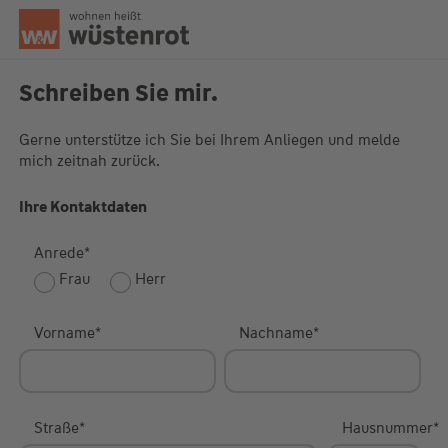
Seitenanfang
Schreiben Sie mir.
Gerne unterstütze ich Sie bei Ihrem Anliegen und melde
mich zeitnah zurück.
Unsere Chatzeiten:
Mo bis Do: 9:00 Uhr - 19:00 Uhr
Fr: 9:00 Uhr - 18:00 Uhr
Ihre Kontaktdaten
Anrede
*
Frau
Herr
Vorname
*
Nachname
*
Straße
*
Hausnummer
*