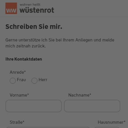
Seitenanfang
Schreiben Sie mir.
Gerne unterstütze ich Sie bei Ihrem Anliegen und melde
mich zeitnah zurück.
Unsere Chatzeiten:
Mo bis Do: 9:00 Uhr - 19:00 Uhr
Fr: 9:00 Uhr - 18:00 Uhr
Ihre Kontaktdaten
Anrede
*
Frau
Herr
Vorname
*
Nachname
*
Straße
*
Hausnummer
*