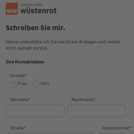
Seitenanfang
Schreiben Sie mir.
Gerne unterstütze ich Sie bei Ihrem Anliegen und melde
mich zeitnah zurück.
Unsere Chatzeiten:
Mo bis Do: 9:00 Uhr - 19:00 Uhr
Fr: 9:00 Uhr - 18:00 Uhr
Ihre Kontaktdaten
Anrede
*
Frau
Herr
Vorname
*
Nachname
*
Straße
*
Hausnummer
*