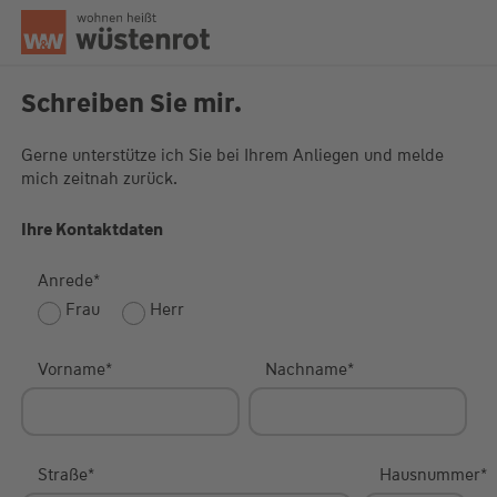
Seitenanfang
Schreiben Sie mir.
Gerne unterstütze ich Sie bei Ihrem Anliegen und melde
mich zeitnah zurück.
Unsere Chatzeiten:
Mo bis Do: 9:00 Uhr - 19:00 Uhr
Fr: 9:00 Uhr - 18:00 Uhr
Ihre Kontaktdaten
Anrede
*
Frau
Herr
Vorname
*
Nachname
*
Straße
*
Hausnummer
*