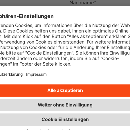
Nachname
*
Ort
*
Telefon
*