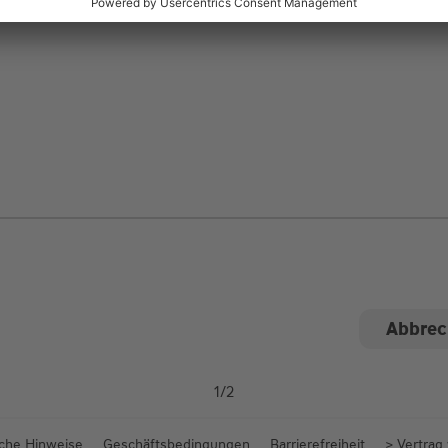
ngen
1
/
2
iche Hinweise
Geschäftsbedingungen
Barrierefreiheit
> Vertrag