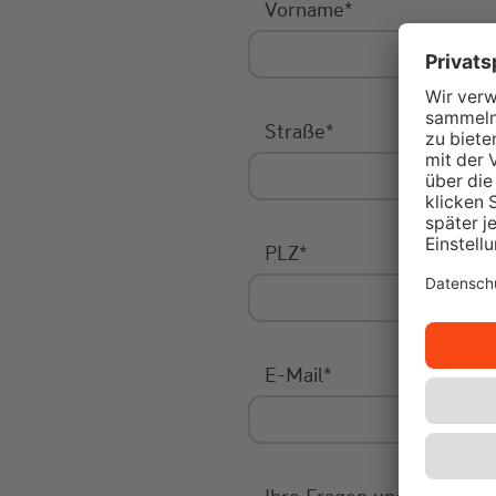
Vorname
*
Straße
*
PLZ
*
E-Mail
*