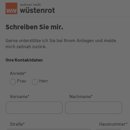
Seitenanfang
Schreiben Sie mir.
Gerne unterstütze ich Sie bei Ihrem Anliegen und melde
mich zeitnah zurück.
Unsere Chatzeiten:
Mo bis Do: 9:00 Uhr - 19:00 Uhr
Fr: 9:00 Uhr - 18:00 Uhr
Ihre Kontaktdaten
Anrede
*
Frau
Herr
Vorname
*
Nachname
*
Straße
*
Hausnummer
*