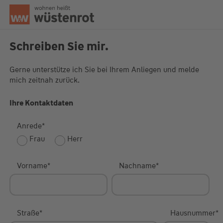
Seitenanfang
Schreiben Sie mir.
Gerne unterstütze ich Sie bei Ihrem Anliegen und melde
mich zeitnah zurück.
Unsere Chatzeiten:
Mo bis Do: 9:00 Uhr - 19:00 Uhr
Fr: 9:00 Uhr - 18:00 Uhr
Ihre Kontaktdaten
Anrede
*
Frau
Herr
Vorname
*
Nachname
*
Straße
*
Hausnummer
*