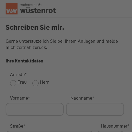
Seitenanfang
Schreiben Sie mir.
Gerne unterstütze ich Sie bei Ihrem Anliegen und melde
mich zeitnah zurück.
Unsere Chatzeiten:
Mo bis Do: 9:00 Uhr - 19:00 Uhr
Fr: 9:00 Uhr - 18:00 Uhr
Ihre Kontaktdaten
Anrede
*
Frau
Herr
Vorname
*
Nachname
*
Straße
*
Hausnummer
*