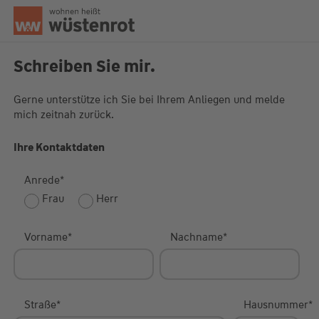
Seitenanfang
Schreiben Sie mir.
Gerne unterstütze ich Sie bei Ihrem Anliegen und melde
mich zeitnah zurück.
Unsere Chatzeiten:
Mo bis Do: 9:00 Uhr - 19:00 Uhr
Fr: 9:00 Uhr - 18:00 Uhr
Ihre Kontaktdaten
Anrede
*
Frau
Herr
Vorname
*
Nachname
*
Straße
*
Hausnummer
*