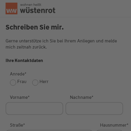
Seitenanfang
Schreiben Sie mir.
Gerne unterstütze ich Sie bei Ihrem Anliegen und melde
mich zeitnah zurück.
Unsere Chatzeiten:
Mo bis Do: 9:00 Uhr - 19:00 Uhr
Fr: 9:00 Uhr - 18:00 Uhr
Ihre Kontaktdaten
Anrede
*
Frau
Herr
Vorname
*
Nachname
*
Straße
*
Hausnummer
*