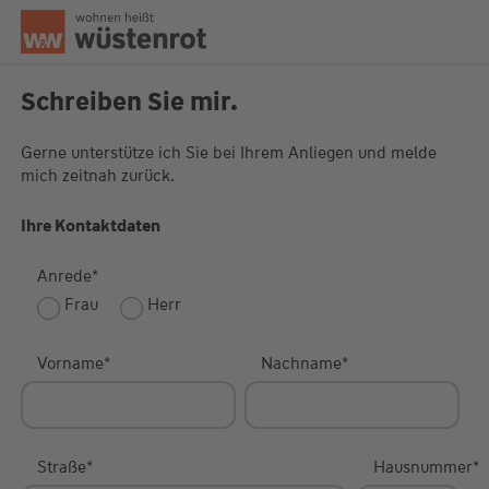
Seitenanfang
Schreiben Sie mir.
Gerne unterstütze ich Sie bei Ihrem Anliegen und melde
mich zeitnah zurück.
Unsere Chatzeiten:
Mo bis Do: 9:00 Uhr - 19:00 Uhr
Fr: 9:00 Uhr - 18:00 Uhr
Ihre Kontaktdaten
Anrede
*
Frau
Herr
Vorname
*
Nachname
*
Straße
*
Hausnummer
*