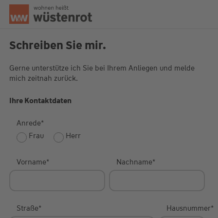
Seitenanfang
Schreiben Sie mir.
Gerne unterstütze ich Sie bei Ihrem Anliegen und melde
mich zeitnah zurück.
Unsere Chatzeiten:
Mo bis Do: 9:00 Uhr - 19:00 Uhr
Fr: 9:00 Uhr - 18:00 Uhr
Ihre Kontaktdaten
Anrede
*
Frau
Herr
Vorname
*
Nachname
*
Straße
*
Hausnummer
*