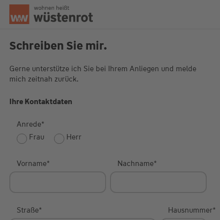
Seitenanfang
Schreiben Sie mir.
Gerne unterstütze ich Sie bei Ihrem Anliegen und melde
mich zeitnah zurück.
Unsere Chatzeiten:
Mo bis Do: 9:00 Uhr - 19:00 Uhr
Fr: 9:00 Uhr - 18:00 Uhr
Ihre Kontaktdaten
Anrede
*
Frau
Herr
Vorname
*
Nachname
*
Straße
*
Hausnummer
*