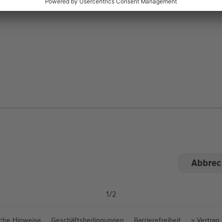
ngen
1
/
2
iche Hinweise
Geschäftsbedingungen
Barrierefreiheit
> Vertrag