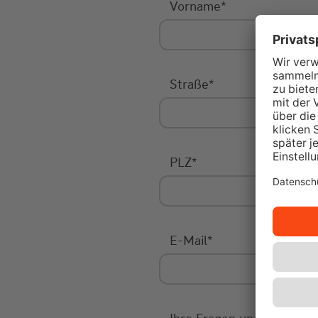
Vorname
*
Straße
*
PLZ
*
E-Mail
*