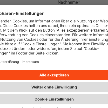
Nachname
*
Ort
*
Telefon
*