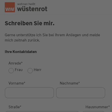
Seitenanfang
Schreiben Sie mir.
Gerne unterstütze ich Sie bei Ihrem Anliegen und melde
mich zeitnah zurück.
Unsere Chatzeiten:
Mo bis Do: 9:00 Uhr - 19:00 Uhr
Fr: 9:00 Uhr - 18:00 Uhr
Ihre Kontaktdaten
Anrede
*
Frau
Herr
Vorname
*
Nachname
*
Straße
*
Hausnummer
*