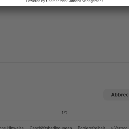
ngen
1
/
2
iche Hinweise
Geschäftsbedingungen
Barrierefreiheit
> Vertrag