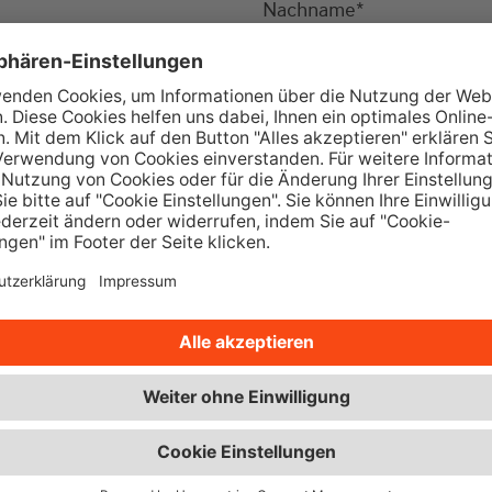
Nachname
*
Ort
*
Telefon
*