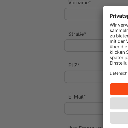
Vorname
*
Straße
*
PLZ
*
E-Mail
*