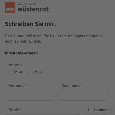
Seitenanfang
Schreiben Sie mir.
Gerne unterstütze ich Sie bei Ihrem Anliegen und melde
mich zeitnah zurück.
Unsere Chatzeiten:
Mo bis Do: 9:00 Uhr - 19:00 Uhr
Fr: 9:00 Uhr - 18:00 Uhr
Ihre Kontaktdaten
Anrede
*
Frau
Herr
Vorname
*
Nachname
*
Straße
*
Hausnummer
*