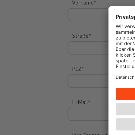
Vorname
*
Straße
*
PLZ
*
E-Mail
*