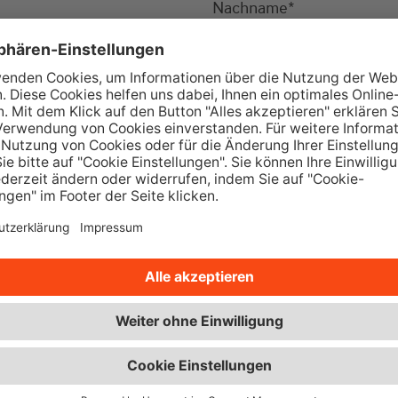
Nachname
*
Ort
*
Telefon
*