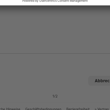
ngen
1
/
2
iche Hinweise
Geschäftsbedingungen
Barrierefreiheit
> Vertrag