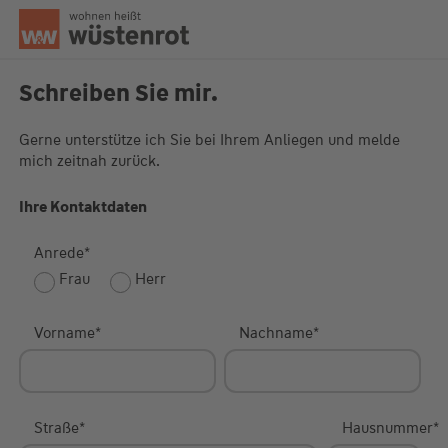
Seitenanfang
Schreiben Sie mir.
Gerne unterstütze ich Sie bei Ihrem Anliegen und melde
mich zeitnah zurück.
Unsere Chatzeiten:
Mo bis Do: 9:00 Uhr - 19:00 Uhr
Fr: 9:00 Uhr - 18:00 Uhr
Ihre Kontaktdaten
Anrede
*
Frau
Herr
Vorname
*
Nachname
*
Straße
*
Hausnummer
*