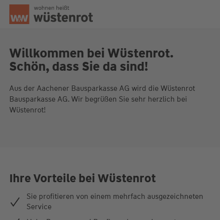
Seitenanfang
Willkommen bei Wüstenrot.
Schön, dass Sie da sind!
Unsere Chatzeiten:
Aus der Aachener Bausparkasse AG wird die Wüstenrot
Mo bis Do: 9:00 Uhr - 19:00 Uhr
Bausparkasse AG. Wir begrüßen Sie sehr herzlich bei
Fr: 9:00 Uhr - 18:00 Uhr
Wüstenrot!
Ihre Vorteile bei Wüstenrot
Sie profitieren von einem mehrfach ausgezeichneten
Service