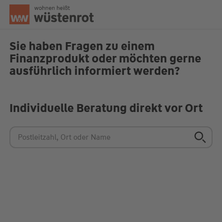
Seitenanfang
Sie haben Fragen zu einem
Finanzprodukt oder möchten gerne
ausführlich informiert werden?
Unsere Chatzeiten:
Mo bis Do: 9:00 Uhr - 19:00 Uhr
Fr: 9:00 Uhr - 18:00 Uhr
Individuelle Beratung direkt vor Ort