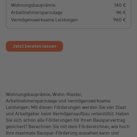
Wohnungsbauprämie
140
€
Arbeitnehmersparzulage
86
€
Vermögenswirksame Leistungen
960
€
einmalige Förderung*
Wohn-Riester Berufseinsteigerbonus
0
€
Jetzt beraten lassen
Wüstenrot Jugendbonus
0
€
Wohnungsbauprämie, Wohn-Riester,
Arbeitnehmersparzulage und vermögenswirksame
Leistungen: Mit diesen Förderungen werden Sie von Staat
und Arbeitgeber beim Vermögensaufbau unterstützt. Haben
Sie sich schon alle Förderungen für Ihren Bausparvertrag
gesichert? Berechnen Sie mit dem Fördererchner, wie hoch
Ihre maximale Bauspar-Förderung aussehen kann und