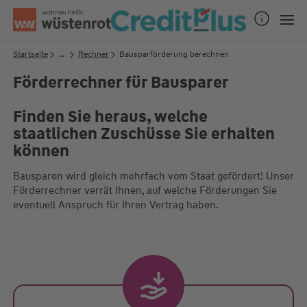
Seitenanfang
Startseite
...
Rechner
Bausparförderung berechnen
Förderrechner für Bausparer
Unsere Chatzeiten:
Finden Sie heraus, welche
Mo bis Do: 9:00 Uhr - 19:00 Uhr
staatlichen Zuschüsse Sie erhalten
Fr: 9:00 Uhr - 18:00 Uhr
können
Bausparen wird gleich mehrfach vom Staat gefördert! Unser
Förderrechner verrät Ihnen, auf welche Förderungen Sie
eventuell Anspruch für Ihren Vertrag haben.