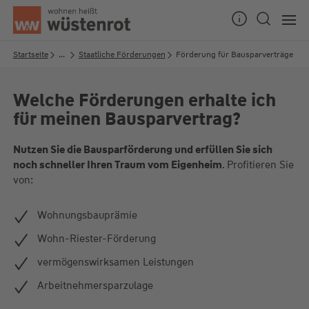
Seitenanfang
Startseite
...
Staatliche Förderungen
Förderung für Bausparverträge
Welche Förderungen erhalte ich
Unsere Chatzeiten:
für meinen Bausparvertrag?
Mo bis Do: 9:00 Uhr - 19:00 Uhr
Fr: 9:00 Uhr - 18:00 Uhr
Nutzen Sie die Bausparförderung und erfüllen Sie sich
noch schneller Ihren Traum vom Eigenheim
. Profitieren Sie
von:
Wohnungsbauprämie
Wohn-Riester-Förderung
vermögenswirksamen Leistungen
Arbeitnehmersparzulage