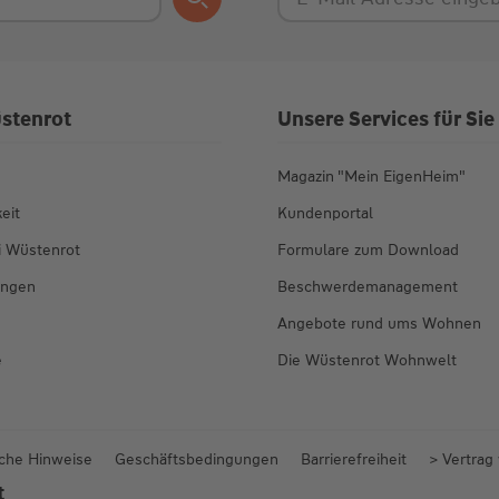
stenrot
Unsere Services für Sie
Magazin "Mein EigenHeim"
eit
Kundenportal
ei Wüstenrot
Formulare zum Download
ungen
Beschwerdemanagement
Angebote rund ums Wohnen
e
Die Wüstenrot Wohnwelt
iche Hinweise
Geschäftsbedingungen
Barrierefreiheit
> Vertrag
t