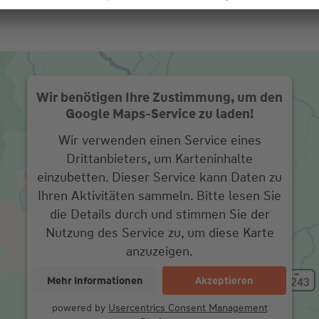
Wir benötigen Ihre Zustimmung, um den
Google Maps-Service zu laden!
Wir verwenden einen Service eines
Drittanbieters, um Karteninhalte
einzubetten. Dieser Service kann Daten zu
Ihren Aktivitäten sammeln. Bitte lesen Sie
die Details durch und stimmen Sie der
Nutzung des Service zu, um diese Karte
anzuzeigen.
Mehr Informationen
Akzeptieren
powered by
Usercentrics Consent Management