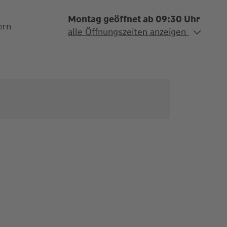
Montag geöffnet ab 09:30 Uhr
ern
Alle Öffnungszeiten
alle Öffnungszeiten anzeigen
Mo. - Fr.
09:30-12:00 und
13:00-16:30 Uhr
Termine auch nach Absprache
möglich