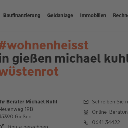
Baufinanzierung
Geldanlage
Immobilien
Rechn
#wohnenheisst
in gießen
michael kuhl
wüstenrot
Ihr Berater Michael Kuhl
Schreiben Sie m
Neuenweg 19B
Online-Beratu
35390 Gießen
0641 34422
Route berechnen