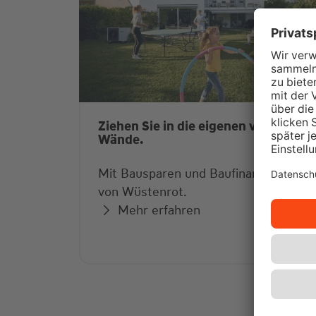
Ziehen Sie in die eigenen vier
Wände.
Mit Bausparen und Baufinanzierung
von Wüstenrot.
Mehr erfahren