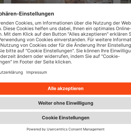
Wüstenrot Wohnwelt
M
Über 350.000 Immobilienangebote
sowie interessante Ratgeber und
w
Beiträge.
Zur Wüstenrot Wohnwelt