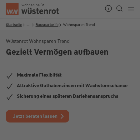
Seitenanfang
Startseite
...
Bauspartarife
Wohnsparen Trend
Wüstenrot Wohnsparen Trend
Gezielt Vermögen aufbauen
Unsere Chatzeiten:
Mo bis Do: 9:00 Uhr - 19:00 Uhr
Fr: 9:00 Uhr - 18:00 Uhr
Maximale Flexibiltät
Attraktive Guthabenzinsen mit Wachstumschance
Sicherung eines späteren Darlehensanspruchs
Jetzt beraten lassen