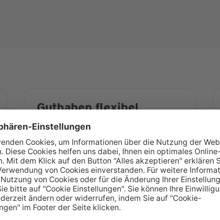
Guthaben flexibel
verwalten
Zum Tagesgeldkonto