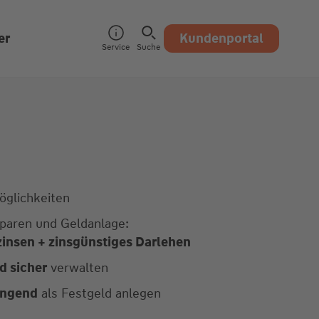
er
Kundenportal
Service
Suche
glichkeiten
paren und Geldanlage:
insen + zinsgünstiges Darlehen
d sicher
verwalten
ingend
als Festgeld anlegen