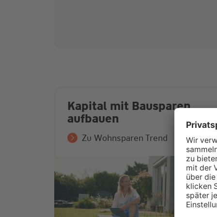
Kapital mit Bausparen
aufbauen
Zu Wohnsparen Trend