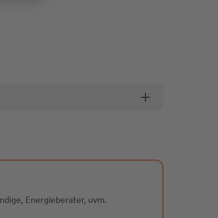
n
dige, Energieberater, uvm.