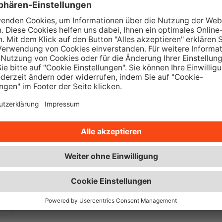
Als privater Vermieter können Sie jetzt kostenlo
starten.*
Jetzt kostenlos starten
perfecta Fensterwechsel ohne Dr
Kostenlose Entsorgung der alten Fenster mit 
Jetzt Termin vereinbaren