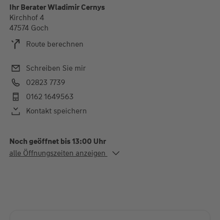
Ihr Berater Wladimir Cernys
Kirchhof 4
47574 Goch
Route berechnen
Schreiben Sie mir
02823 7739
0162 1649563
Kontakt speichern
Noch geöffnet bis 13:00 Uhr
Alle Öffnungszeiten
alle Öffnungszeiten anzeigen
Mo. - Do.
09:00-12:00 und 15:00-
18:00 Uhr
Fr.
09:00-13:00 und 15:00-
18:00 Uhr
Termine nach Absprache möglich