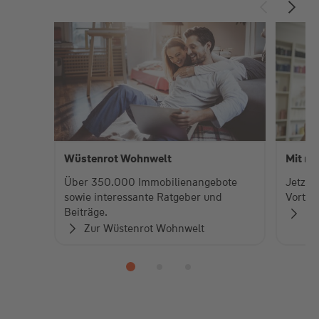
Wüstenrot Wohnwelt
Mit me
Über 350.000 Immobilienangebote
Jetzt 
sowie interessante Ratgeber und
Vorteil
Beiträge.
Me
Zur Wüstenrot Wohnwelt