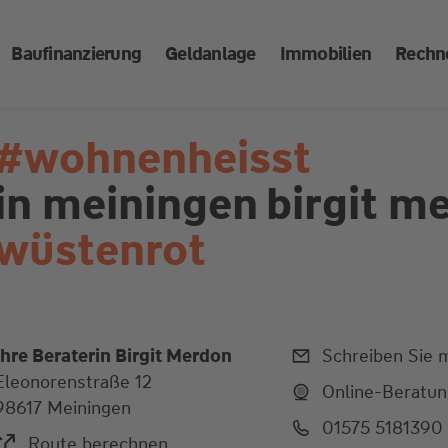
Baufinanzierung
Geldanlage
Immobilien
Rechn
#wohnenheisst
in meiningen
birgit m
wüstenrot
Ihre Beraterin Birgit Merdon
Schreiben Sie m
Eleonorenstraße 12
Online-Beratu
98617 Meiningen
01575 5181390
Route berechnen