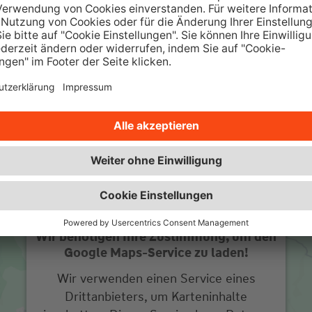
sowie interessante Ratgeber und
w
Beiträge.
Zur Wüstenrot Wohnwelt
Wir benötigen Ihre Zustimmung, um den
Google Maps-Service zu laden!
Wir verwenden einen Service eines
Drittanbieters, um Karteninhalte