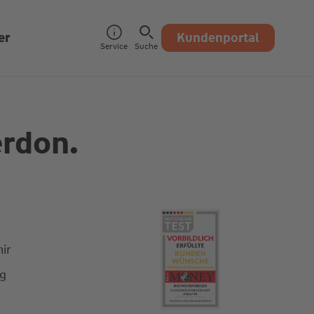
er
Kundenportal
Service
Suche
erdon.
ir
ng