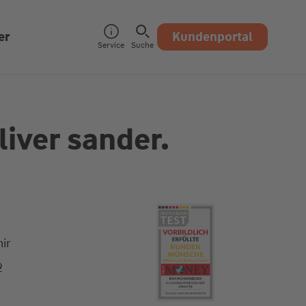
er
Kundenportal
Service
Suche
liver sander.
ir
2