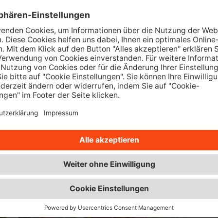
ch Ihre feste Größe zu allen weiteren Versicherungen.
tellungen? Lassen Sie uns doch gemeinsam über die pa
tungstermin? Dann rufen Sie gerne bei uns an oder sch
ie