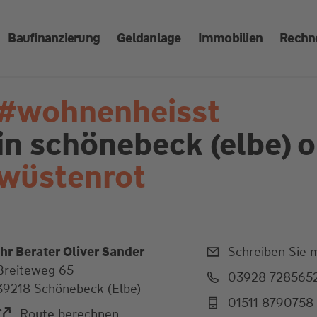
Baufinanzierung
Geldanlage
Immobilien
Rechn
#wohnenheisst
in schönebeck (elbe)
o
wüstenrot
Ihr Berater Oliver Sander
Schreiben Sie m
Breiteweg 65
03928 728565
39218 Schönebeck (Elbe)
01511 8790758
Route berechnen