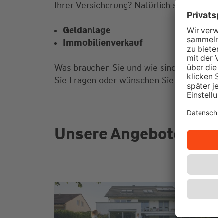
Ihrer Versicherung? Natürlich sind wir au
Geldanlage
Immobilienverkauf
Was brauchen Sie und wie sind Ihre Vors
Sie Fragen oder wünschen Sie einen Bera
Unsere Angebote für S