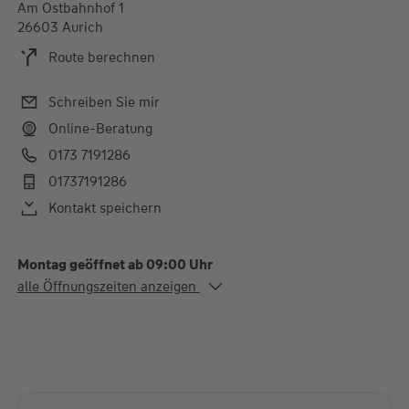
Am Ostbahnhof 1
26603 Aurich
Route berechnen
Schreiben Sie mir
Online-Beratung
0173 7191286
01737191286
Kontakt speichern
Montag geöffnet ab 09:00 Uhr
Alle Öffnungszeiten
alle Öffnungszeiten anzeigen
Mo. - Do.
09:00-13:00 und 14:00-
19:00 Uhr
Fr.
09:00-13:00 und 14:00-
17:00 Uhr
Termine nach Absprache, auch Samstags