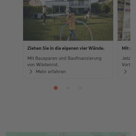
Ziehen Sie in die eigenen vier Wände.
Mit me
Mit Bausparen und Baufinanzierung
Jetzt 
von Wüstenrot.
Vorteil
Mehr erfahren
Me