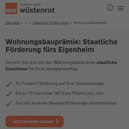
Seitenanfang
Startseite
...
Staatliche Förderungen
Wohnungsbauprämie
Wohnungsbauprämie: Staatliche
Unsere Chatzeiten:
Förderung fürs Eigenheim
Mo bis Do: 9:00 Uhr - 19:00 Uhr
Fr: 9:00 Uhr - 18:00 Uhr
Sichern Sie sich mit der Wohnungsbauprämie
staatliche
Zuschüsse
für Ihren Bausparvertrag.
10 Prozent Förderung auf Ihre Sparleistungen
Bis zu 70 Euro bzw. 140 Euro Prämie pro Jahr
Gut mit anderen Bausparförderungen kombinierbar
Jetzt beraten lassen