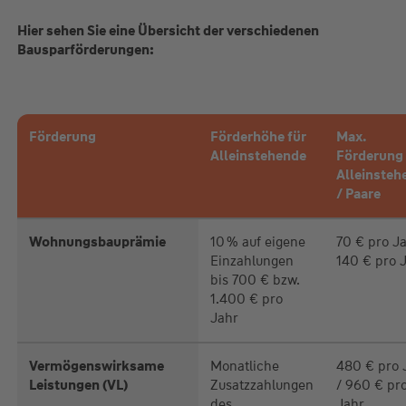
Hier sehen Sie eine Übersicht der verschiedenen
Bausparförderungen:
Förderung
Förderhöhe für
Max.
Alleinstehende
Förderung 
Alleinsteh
/ Paare
Wohnungsbauprämie
10 % auf eigene
70 € pro Ja
Einzahlungen
140 € pro 
bis 700 € bzw.
1.400 € pro
Jahr
Vermögenswirksame
Monatliche
480 € pro 
Leistungen (VL)
Zusatzzahlungen
/ 960 € pr
des
Jahr