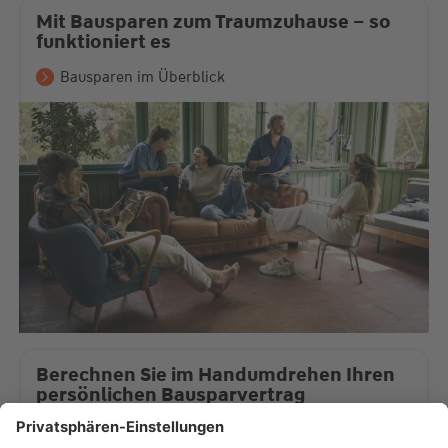
Mit Bausparen zum Traumzuhause – so
funktioniert es
Bausparen im Überblick
Berechnen Sie im Handumdrehen Ihren
persönlichen Bausparvertrag
Zum Bausparrechner