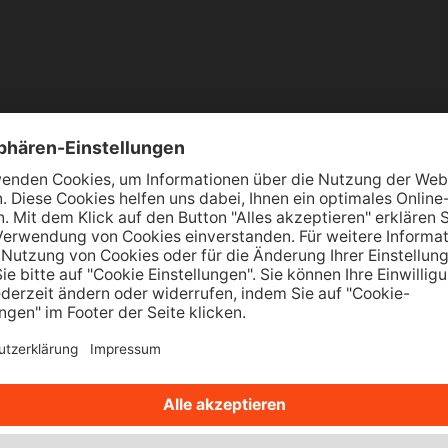
icht! Unsere Aktionsvorteile m
nisierungswunsch? Gerne begleiten Sie die Experten d
bis zum individuellen Sanierungsfahrplan – inklusive 