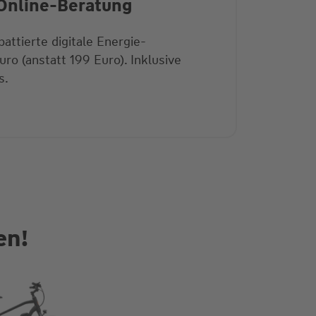
 Online-Beratung
attierte digitale Energie-
ro (anstatt 199 Euro). Inklusive
s.
en!