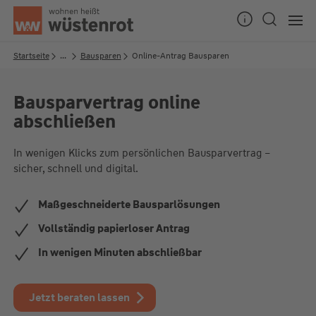
Seitenanfang
Startseite
...
Bausparen
Online-Antrag Bausparen
Bausparvertrag online
Unsere Chatzeiten:
abschließen
Mo bis Do: 9:00 Uhr - 19:00 Uhr
Fr: 9:00 Uhr - 18:00 Uhr
In wenigen Klicks zum persönlichen Bausparvertrag –
sicher, schnell und digital.
Maßgeschneiderte Bausparlösungen
Vollständig papierloser Antrag
In wenigen Minuten abschließbar
Jetzt beraten lassen