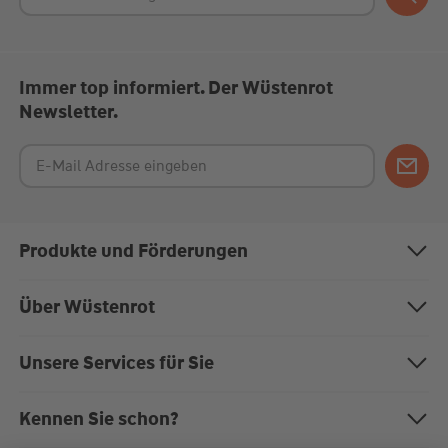
Immer top informiert. Der Wüstenrot
Newsletter.
Produkte und Förderungen
Bausparen
Über Wüstenrot
Baufinanzierung
Über uns
Unsere Services für Sie
Anschlussfinanzierung
Nachhaltigkeit
Magazin "Mein EigenHeim"
Kennen Sie schon?
Modernisierung
Karriere bei Wüstenrot