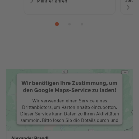
Beiträ
Mehr erfahren
Zu
Wir benötigen Ihre Zustimmung, um
den Google Maps-Service zu laden!
Wir verwenden einen Service eines
Drittanbieters, um Karteninhalte einzubetten.
Dieser Service kann Daten zu Ihren Aktivitäten
sammeln. Bitte lesen Sie die Details durch und
stimmen Sie der Nutzung des Service zu, um
diese Karte anzuzeigen.
Alexander Brandl