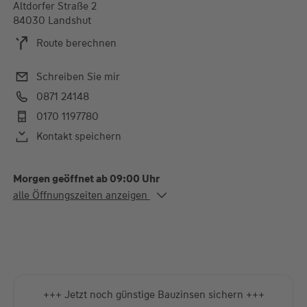
Altdorfer Straße 2
84030 Landshut
Route berechnen
Schreiben Sie mir
0871 24148
0170 1197780
Kontakt speichern
Morgen geöffnet ab 09:00 Uhr
Alle Öffnungszeiten
alle Öffnungszeiten anzeigen
Mo.
09:00-12:30 und 14:00-
16:00 Uhr
Di. - Fr.
09:00-12:30 Uhr
Termine außerhalb der Öffnungszeiten nach Absprache
möglich
+++ Jetzt noch günstige Bauzinsen sichern +++