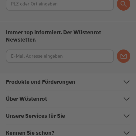
Immer top informiert. Der Wüstenrot
Newsletter.
Produkte und Förderungen
Bausparen
Über Wüstenrot
Baufinanzierung
Über uns
Unsere Services für Sie
Anschlussfinanzierung
Nachhaltigkeit
Magazin "Mein EigenHeim"
Kennen Sie schon?
Modernisierung