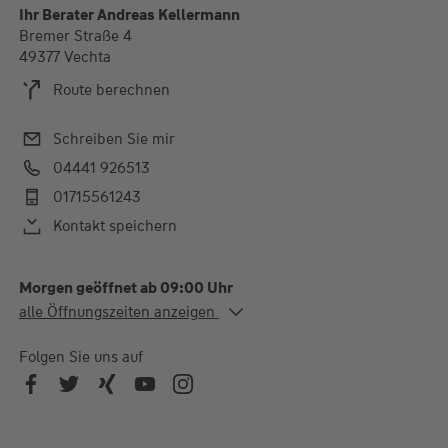
Ihr Berater Andreas Kellermann
Bremer Straße 4
49377 Vechta
Route berechnen
Schreiben Sie mir
04441 926513
01715561243
Kontakt speichern
Morgen geöffnet ab 09:00 Uhr
Alle Öffnungszeiten
alle Öffnungszeiten anzeigen
Mo. - Mi.
09:00-12:30 und 14:30-
17:00 Uhr
Folgen Sie uns auf
Do. - Fr.
09:00-12:30 Uhr
Gerne auch außerhalb der Öffnungszeiten nach
Vereinbarung