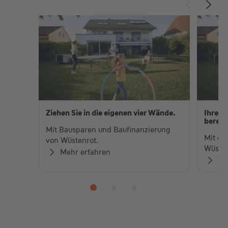
Ziehen Sie in die eigenen vier Wände.
Ihre p
berec
Mit Bausparen und Baufinanzierung
Mit de
von Wüstenrot.
Wüsten
Mehr erfahren
Me