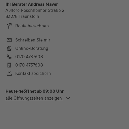
Ihr Berater Andreas Mayer
Äußere Rosenheimer Straße 2
83278 Traunstein
Route berechnen
Schreiben Sie mir
Online-Beratung
0170 4737608
0170 4737608
Kontakt speichern
Heute geöffnet ab 09:00 Uhr
Alle Öffnungszeiten
alle Öffnungszeiten anzeigen
Mo. - Mi.
09:00-12:00 und 13:00-
16:30 Uhr
Do.
09:00-12:00 und 13:00-
17:00 Uhr
Fr.
09:00-12:30 Uhr