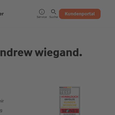
er
Kundenportal
Service
Suche
ndrew wiegand.
ir
ng