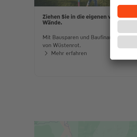
Ziehen Sie in die eigenen vier
Wände.
Mit Bausparen und Baufinanzierung
von Wüstenrot.
Mehr erfahren