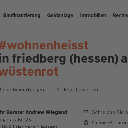
Baufinanzierung
Geldanlage
Immobilien
Rechn
#wohnenheisst
in friedberg (hessen)
a
wüstenrot
Keine Bewertungen
Jetzt bewerten
Ihr Berater Andrew Wiegand
Schreiben Sie m
Saarstraße 23
Online-Beratu
61169 Friedberg (Hessen)