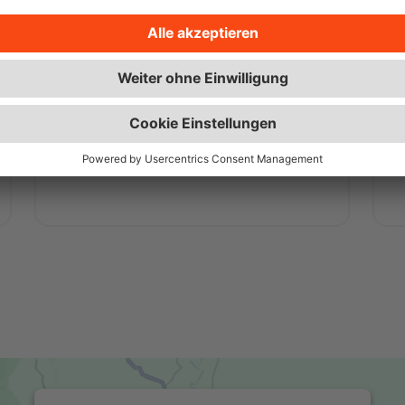
Wüstenrot Wohnwelt
M
Über 350.000 Immobilienangebote
sowie interessante Ratgeber und
w
Beiträge.
Zur Wüstenrot Wohnwelt