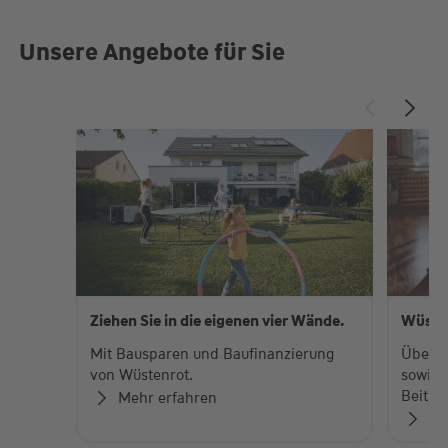
Unsere Angebote für Sie
Ziehen Sie in die eigenen vier Wände.
Wüste
Mit Bausparen und Baufinanzierung
Über 
von Wüstenrot.
sowie 
Beiträ
Mehr erfahren
Zu